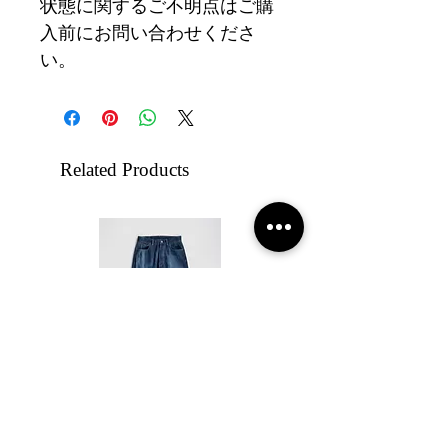
状態に関するご不明点はご購
入前にお問い合わせくださ
い。
Related Products
【26AW】HANS SUN FADE
【26AW】HANS 5PO
5POCKET WIDE STRAIGHT
WIDE STRAIGHT PA
PANTS - INDIGO