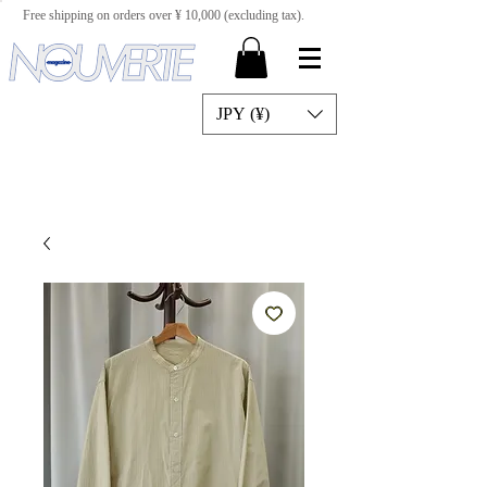
Free shipping on orders over ¥ 10,000 (excluding tax).
JPY (¥)