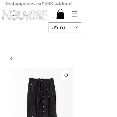
Free shipping on orders over ¥ 10,000 (excluding tax).
JPY (¥)