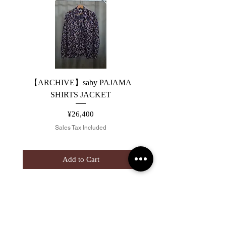
【ARCHIVE】saby PAJAMA
【ARCHIVE】JieDa 
SHIRTS JACKET
SWITCHING DENIM 
Price
¥26,400
Sales Tax Included
Add to Cart
2019 NOUVERTEmagazine. All Rights
Reserved.
PRIVACY POLICY