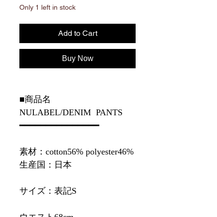
Only 1 left in stock
Add to Cart
Buy Now
■商品名
NULABEL/DENIM PANTS
━━━━━━━━━━━━━━━
素材：cotton56% polyester46%
生産国：日本
サイズ：表記S