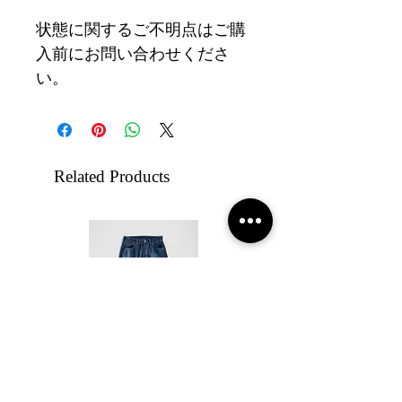
状態に関するご不明点はご購
入前にお問い合わせくださ
い。
Related Products
【26AW】HANS SUN FADE
【26AW】HANS 5PO