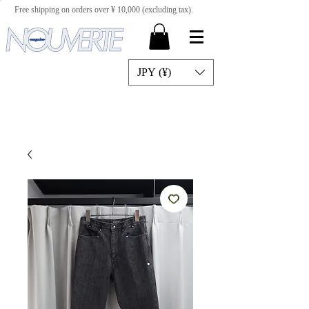
Free shipping on orders over ¥ 10,000 (excluding tax).
JPY (¥)