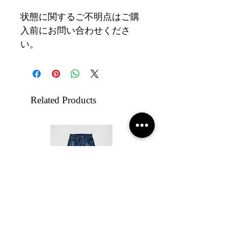
状態に関するご不明点はご購
入前にお問い合わせくださ
い。
Related Products
【26AW】HANS SUN FADE
【26AW】HANS 5PO