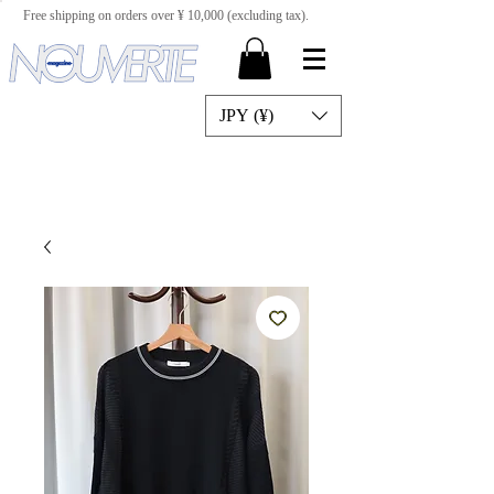
Free shipping on orders over ¥ 10,000 (excluding tax).
JPY (¥)