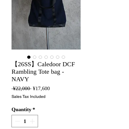
【26SS】Caledoor DCF
Rambling Tote bag -
NAVY
Regular
Sale
 ¥22,000 
¥17,600
Price
Price
Sales Tax Included
Quantity
*