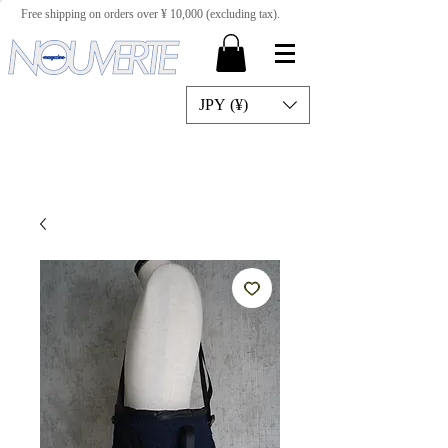
Free shipping on orders over ¥ 10,000 (excluding tax).
JPY (¥)