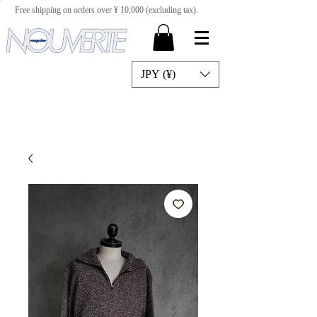
Free shipping on orders over ¥ 10,000 (excluding tax).
JPY (¥)