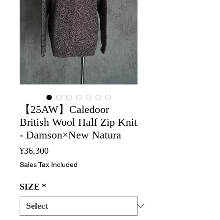
【25AW】Caledoor
British Wool Half Zip Knit
- Damson×New Natura
Price
¥36,300
Sales Tax Included
SIZE
*