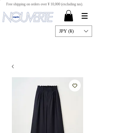
Free shipping on orders over ¥ 10,000 (excluding tax).
JPY (¥)