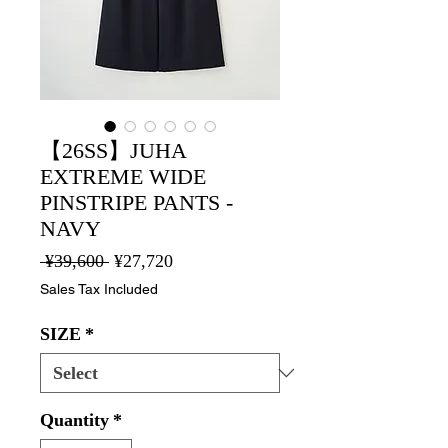
【26SS】JUHA
EXTREME WIDE
PINSTRIPE PANTS -
NAVY
Regular
Sale
 ¥39,600 
¥27,720
Price
Price
Sales Tax Included
SIZE
*
Quantity
*