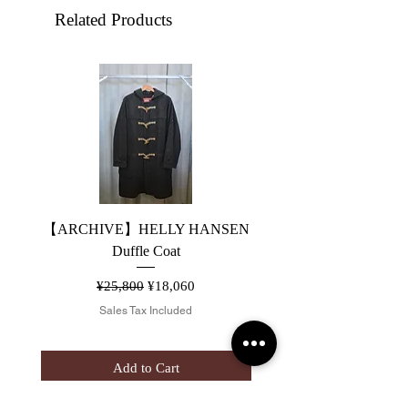
Related Products
【ARCHIVE】HELLY HANSEN
【26AW】HANS SUN
Duffle Coat
5POCKET WIDE STR
Regular Price
Sale Price
¥25,800
¥18,060
Sales Tax Included
Add to Cart