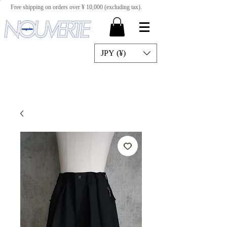
Free shipping on orders over ¥ 10,000 (excluding tax).
JPY (¥)