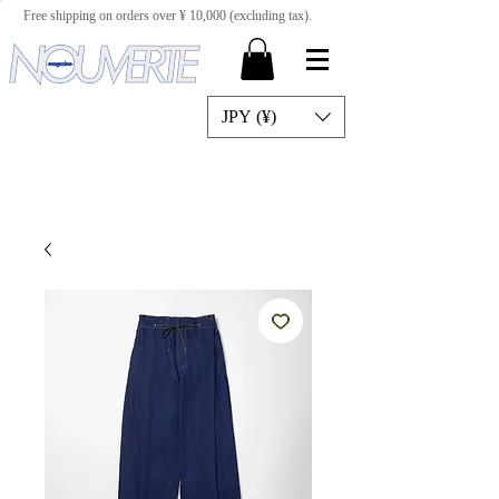
Free shipping on orders over ¥ 10,000 (excluding tax).
JPY (¥)