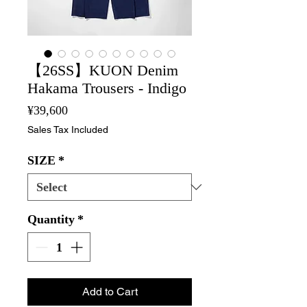
【26SS】KUON Denim
Hakama Trousers - Indigo
Price
¥39,600
Sales Tax Included
SIZE
*
Quantity
*
Add to Cart