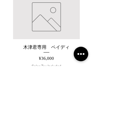
木津君専用 ペイディ
【26AW】JUHA FLUID
Price
¥36,000
Sales Tax Included
Add to Cart
2019 NOUVERTEmagazine. All Rights
Reserved.
PRIVACY POLICY