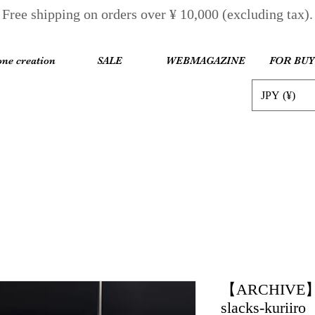
Free shipping on orders over ¥ 10,000 (excluding tax).
one creation
SALE
WEBMAGAZINE
FOR BU
JPY (¥)
【ARCHIVE】2
slacks-kuriiro