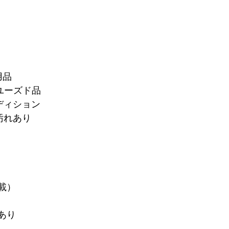
用品
ユーズド品
ディション
汚れあり
載）
あり