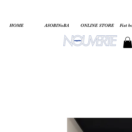
HOME
ASOBINoBA
ONLINE STORE
Fist b