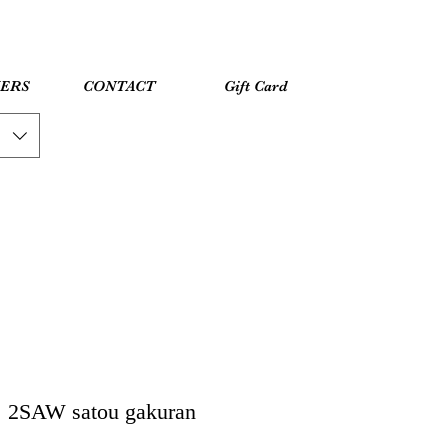
YERS
CONTACT
Gift Card
SAW satou gakuran