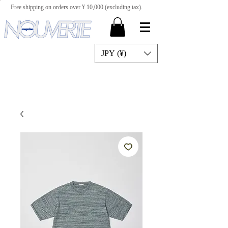
Free shipping on orders over ¥ 10,000 (excluding tax).
JPY (¥)