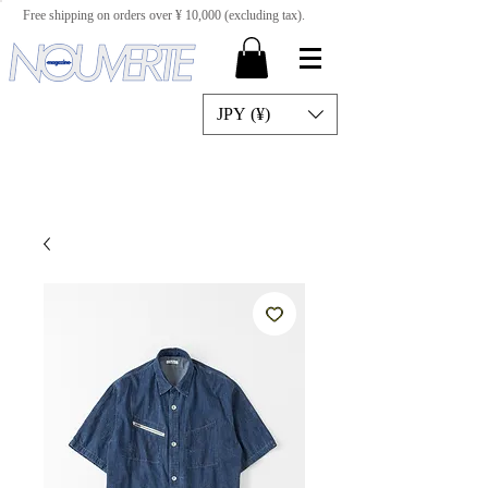
Free shipping on orders over ¥ 10,000 (excluding tax).
JPY (¥)