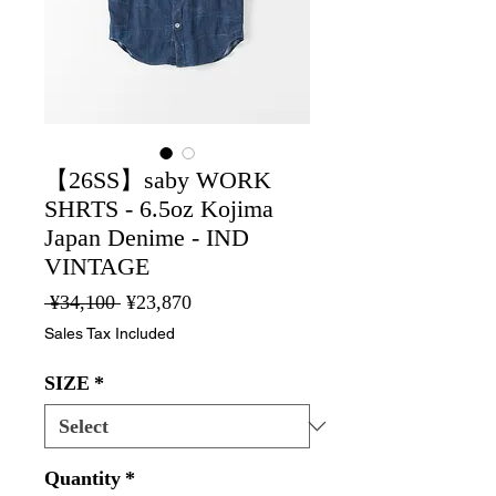
【26SS】saby WORK
SHRTS - 6.5oz Kojima
Japan Denime - IND
VINTAGE
Regular
Sale
 ¥34,100 
¥23,870
Price
Price
Sales Tax Included
SIZE
*
Quantity
*