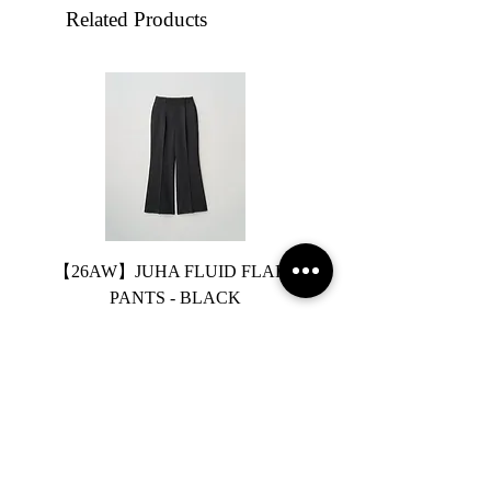
Related Products
【26AW】JUHA FLUID FLARE
【26AW】JUHA FLUID
PANTS - BLACK
Price
¥36,300
Sales Tax Included
Add to Cart