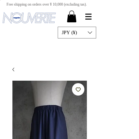
Free shipping on orders over ¥ 10,000 (excluding tax).
JPY (¥)