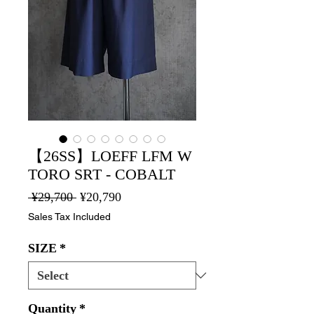
【26SS】LOEFF LFM W
TORO SRT - COBALT
Regular
Sale
 ¥29,700 
¥20,790
Price
Price
Sales Tax Included
SIZE
*
Quantity
*