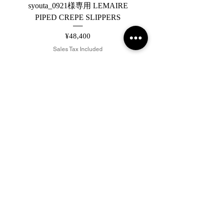
syouta_0921様専用 LEMAIRE
【ARCHIVE】saby P
PIPED CREPE SLIPPERS
Price
¥48,400
Sales Tax Included
Add to Cart
2019 NOUVERTEmagazine. All Rights
Reserved.
PRIVACY POLICY
SHOPPING GUIDE
SHOPPING GUIDE FOR OVERSEAS
CUSTOMERS
NEWS
LEGAL INFORMATION