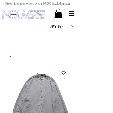
Free shipping on orders over ¥ 10,000 (excluding tax).
JPY (¥)