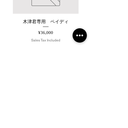
木津君専用 ペイディ
【26AW】JUHA FLUID
Price
¥36,000
Sales Tax Included
Add to Cart
2019 NOUVERTEmagazine. All Rights
Reserved.
PRIVACY POLICY
SHOPPING GUIDE
SHOPPING GUIDE FOR OVERSEAS
CUSTOMERS