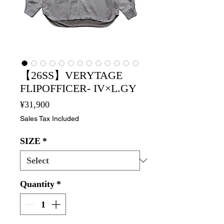
【26SS】VERYTAGE
FLIPOFFICER- IV×L.GY
Price
¥31,900
Sales Tax Included
SIZE
*
Quantity
*