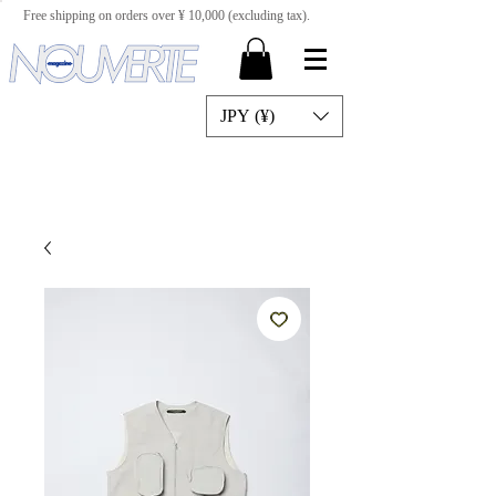
Free shipping on orders over ¥ 10,000 (excluding tax).
JPY (¥)