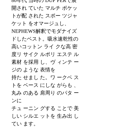
80年代 当時の DUF FERで展
開され ていた マルチ ポケッ
トが配 された スポー ツジャ
ケット をオマージュし、
NEPHEWS解釈でモダナイズ
ドしたベスト。吸水速乾性の
高いコットン ライ クな高 密
度リ サイク ルポリ エステ ル
素材 を採用 し、ヴ ィンテ ー
ジの ような 表情を
持た せまし た。ワ ークベ ス
トを ベース にしな がらも 、
丸み のある 肩周り のパタ ー
ンに
チュ ーニン グする ことで 美
しい シルエ ットを 生み出 し
てい ます。