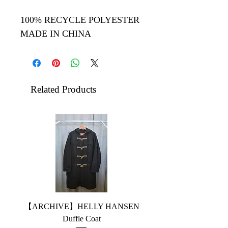
100% RECYCLE POLYESTER
MADE IN CHINA
Related Products
【ARCHIVE】HELLY HANSEN
【26AW】HANS SUN
Duffle Coat
5POCKET WIDE STR