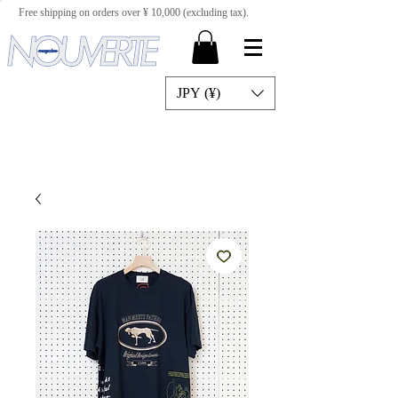
Free shipping on orders over ¥ 10,000 (excluding tax).
JPY (¥)