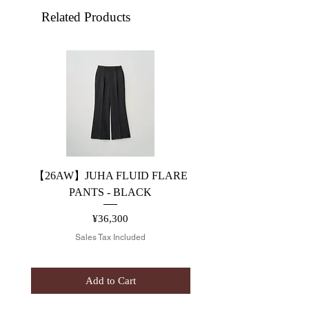
Related Products
【26AW】JUHA FLUID FLARE
【26AW】JUHA FLUID
PANTS - BLACK
Price
¥36,300
Sales Tax Included
Add to Cart