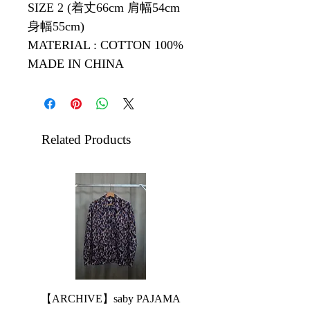
SIZE 2 (着丈66cm 肩幅54cm
身幅55cm)
MATERIAL : COTTON 100%
MADE IN CHINA
Related Products
【ARCHIVE】saby PAJAMA
【ARCHIVE】JieDa 