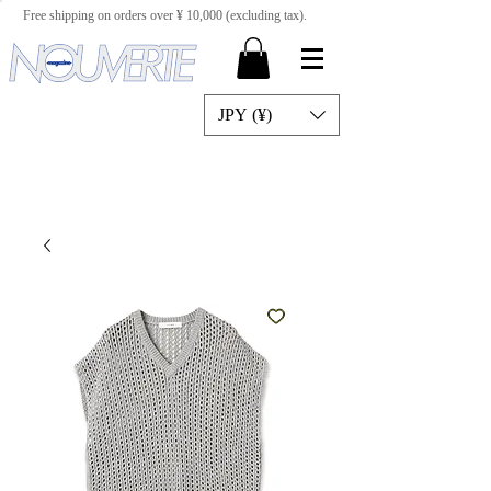
Free shipping on orders over ¥ 10,000 (excluding tax).
JPY (¥)