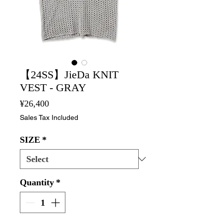
【24SS】JieDa KNIT
VEST - GRAY
Price
¥26,400
Sales Tax Included
SIZE
*
Quantity
*