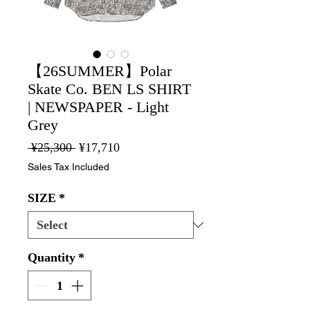
【26SUMMER】Polar
Skate Co. BEN LS SHIRT
| NEWSPAPER - Light
Grey
Regular
Sale
 ¥25,300 
¥17,710
Price
Price
Sales Tax Included
SIZE
*
Quantity
*