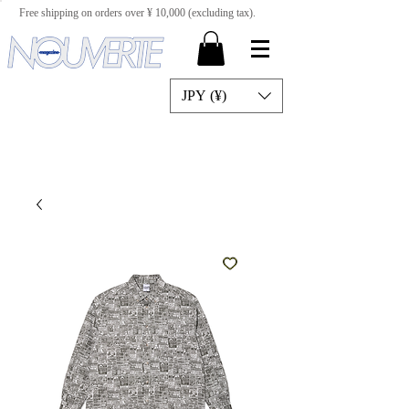
Free shipping on orders over ¥ 10,000 (excluding tax).
JPY (¥)