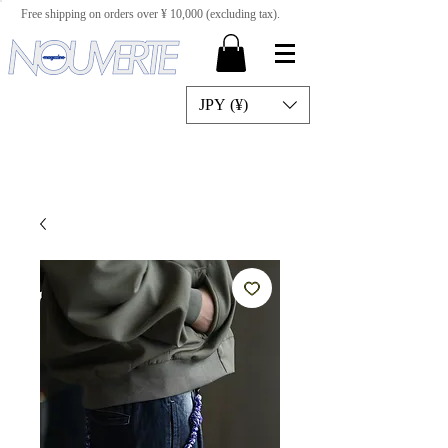
Free shipping on orders over ¥ 10,000 (excluding tax).
JPY (¥)