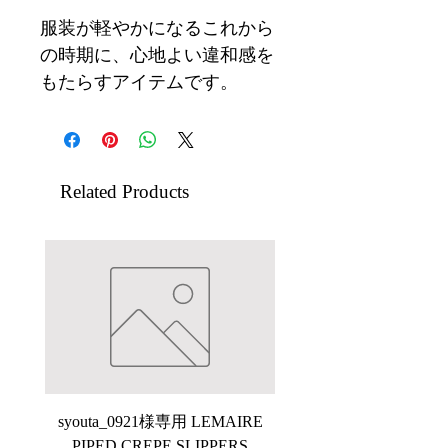
服装が軽やかになるこれから
の時期に、心地よい違和感を
もたらすアイテムです。
Related Products
syouta_0921様専用 LEMAIRE
【ARCHIVE】saby P
PIPED CREPE SLIPPERS