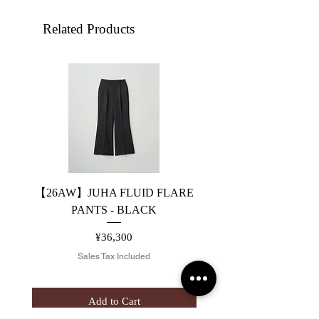
Related Products
【26AW】JUHA FLUID FLARE
【26AW】JUHA FLUID
PANTS - BLACK
Price
¥36,300
Sales Tax Included
Add to Cart