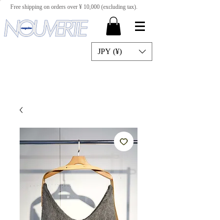
Free shipping on orders over ¥ 10,000 (excluding tax).
JPY (¥)