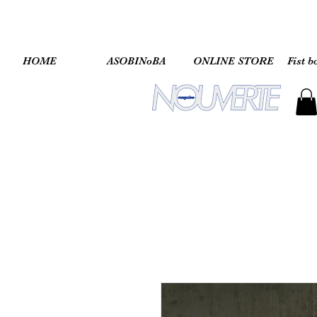
HOME
ASOBINoBA
ONLINE STORE
Fist b