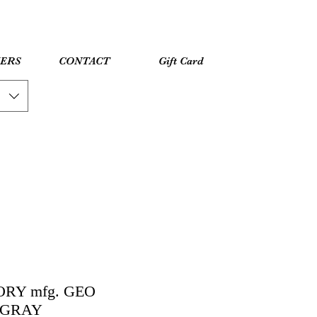
YERS
CONTACT
Gift Card
RY mfg. GEO
 GRAY