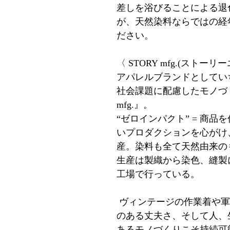
差しを浴びることによる退
が、天然染料ならではの経
ださい。
〈 STORY mfg.(ストー
アパレルブランドとしてい
社会課題に配慮したモノづく
mfg.』。
“ゼロインパクト” = 商
いプロダクションを心がけ
産。染料も全て天然由来の
生産は製織から染色、縫製
工場で行っている。
​ ヴィンテージの作業着や
のある丈夫さ、そして人、
あるモノづくりこそ持続可