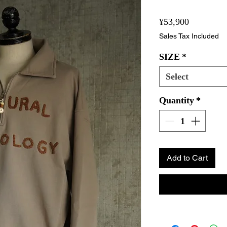
Price
¥53,900
Sales Tax Included
SIZE
*
Select
Quantity
*
Add to Cart