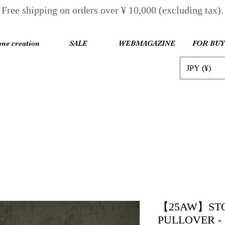
Free shipping on orders over ¥ 10,000 (excluding tax).
one creation
SALE
WEBMAGAZINE
FOR BU
JPY (¥)
【25AW】STO
PULLOVER -