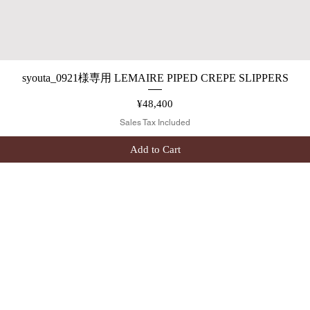
syouta_0921様専用 LEMAIRE PIPED CREPE SLIPPERS
Quick View
Price
¥48,400
Sales Tax Included
Add to Cart