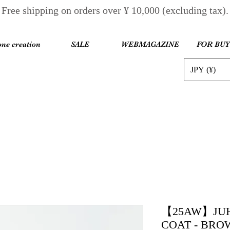
Free shipping on orders over ¥ 10,000 (excluding tax).
one creation
SALE
WEBMAGAZINE
FOR BU
JPY (¥)
【25AW】JUH
COAT - BRO