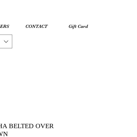
YERS
CONTACT
Gift Card
A BELTED OVER
WN