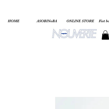
HOME
ASOBINoBA
ONLINE STORE
Fist b