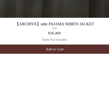
【ARCHIVE】saby PAJAMA SHIRTS JACKET
Quick View
Price
¥26,400
Sales Tax Included
Add to Cart