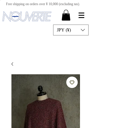
Free shipping on orders over ¥ 10,000 (excluding tax).
JPY (¥)