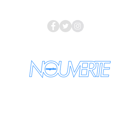
Follow Us
nouvertemagazine@gmail.com
the latest information by email
se enter your e-mail address: