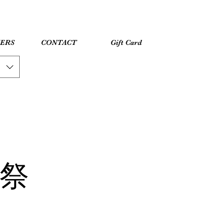
YERS
CONTACT
Gift Card
年祭