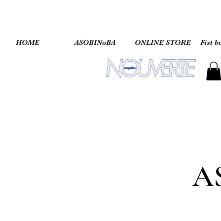
HOME
ASOBINoBA
ONLINE STORE
Fist b
A