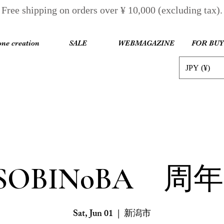
Free shipping on orders over ¥ 10,000 (excluding tax).
one creation
SALE
WEBMAGAZINE
FOR BU
JPY (¥)
SOBINoBA 周
Sat, Jun 01
  |  
新潟市